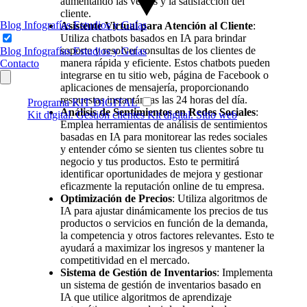
aumentando las ventas y la satisfacción del
cliente.
Blog
Infografías
Estudios y Guías
Asistente Virtual para Atención al Cliente
:
Utiliza chatbots basados en IA para brindar
soporte y resolver consultas de los clientes de
Blog
Infografías
Estudios y Guías
manera rápida y eficiente. Estos chatbots pueden
Contacto
integrarse en tu sitio web, página de Facebook o
aplicaciones de mensajería, proporcionando
respuestas instantáneas las 24 horas del día.
Programa KIT DIGITAL
Análisis de Sentimientos en Redes Sociales
:
Kit digital. Gestión clientes
Kit digital. Sitio web
Emplea herramientas de análisis de sentimientos
basadas en IA para monitorear las redes sociales
y entender cómo se sienten tus clientes sobre tu
negocio y tus productos. Esto te permitirá
identificar oportunidades de mejora y gestionar
eficazmente la reputación online de tu empresa.
Optimización de Precios
: Utiliza algoritmos de
IA para ajustar dinámicamente los precios de tus
productos o servicios en función de la demanda,
la competencia y otros factores relevantes. Esto te
ayudará a maximizar los ingresos y mantener la
competitividad en el mercado.
Sistema de Gestión de Inventarios
: Implementa
un sistema de gestión de inventarios basado en
IA que utilice algoritmos de aprendizaje