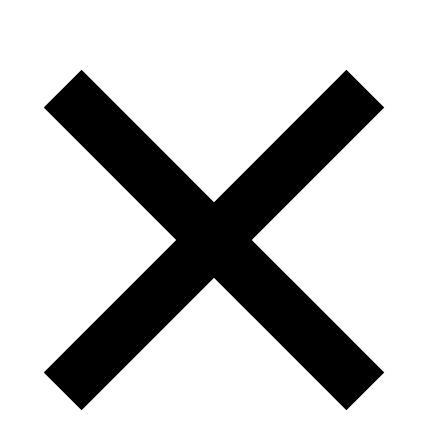
Obtener clientes
estables, leales y
defensores de tu
marca, debe ser la
principal aspiración de
cualquier actividad
empresarial, con
vocación de futuro