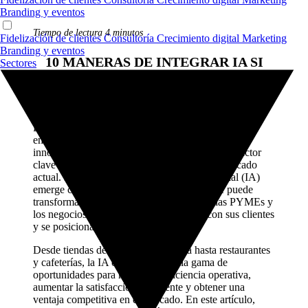
Branding y eventos
Tiempo de lectura 4 minutos
Fidelización de clientes
Consultoría
Crecimiento digital
Marketing
Branding y eventos
10 MANERAS DE INTEGRAR IA SI
Sectores
ERES UNA PYME O NEGOCIO
LOCAL
En el dinámico mundo de las pequeñas y medianas
empresas (PYMEs) y los negocios locales, la
innovación tecnológica se ha convertido en un factor
clave para la diferenciación y el éxito en el mercado
actual. En este contexto, la inteligencia artificial (IA)
emerge como una herramienta poderosa que puede
transformar por completo la forma en que las PYMEs y
los negocios locales operan, interactúan con sus clientes
y se posicionan en el mercado.
Desde tiendas de comercio minorista hasta restaurantes
y cafeterías, la IA ofrece una amplia gama de
oportunidades para mejorar la eficiencia operativa,
aumentar la satisfacción del cliente y obtener una
ventaja competitiva en el mercado. En este artículo,