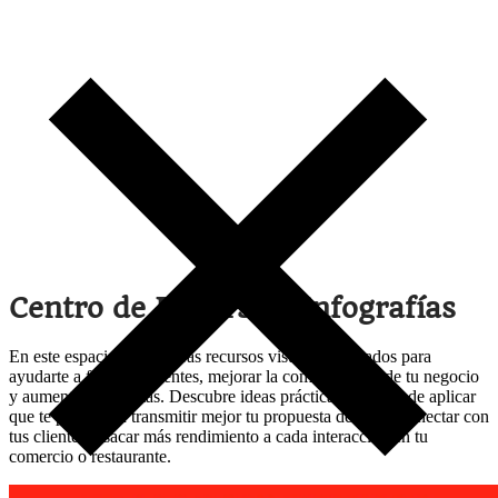
Centro de recursos:
Ideas visuales para
fidelizar en tu negocio
Centro de Recursos: Infografías
En este espacio encontrarás recursos visuales diseñados para
ayudarte a fidelizar clientes, mejorar la comunicación de tu negocio
y aumentar tus ventas. Descubre ideas prácticas y fáciles de aplicar
que te permitirán transmitir mejor tu propuesta de valor, conectar con
tus clientes y sacar más rendimiento a cada interacción en tu
comercio o restaurante.