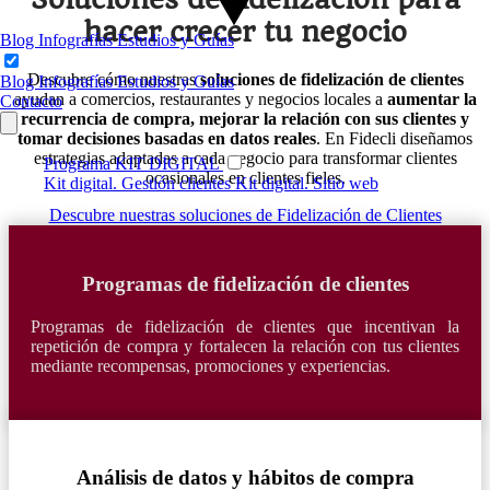
hacer crecer tu negocio
Blog
Infografías
Estudios y Guías
Descubre cómo nuestras
soluciones de fidelización de clientes
Blog
Infografías
Estudios y Guías
ayudan a comercios, restaurantes y negocios locales a
aumentar la
Contacto
recurrencia de compra, mejorar la relación con sus clientes y
tomar decisiones basadas en datos reales
. En Fidecli diseñamos
estrategias adaptadas a cada negocio para transformar clientes
Programa KIT DIGITAL
ocasionales en clientes fieles.
Kit digital. Gestión clientes
Kit digital. Sitio web
Descubre nuestras soluciones de Fidelización de Clientes
Programas de fidelización de clientes
Programas de fidelización de clientes que incentivan la
repetición de compra y fortalecen la relación con tus clientes
mediante recompensas, promociones y experiencias.
Análisis de datos y hábitos de compra