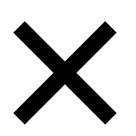
Obtener clientes
estables, leales y
defensores de tu
marca, debe ser la
principal aspiración de
cualquier actividad
empresarial, con
vocación de futuro