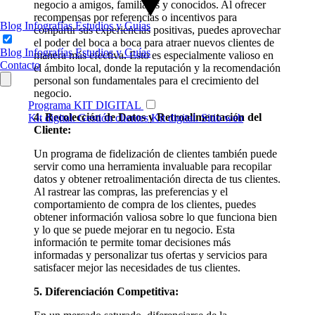
negocio a amigos, familiares y conocidos. Al ofrecer
recompensas por referencias o incentivos para
Blog
Infografías
Estudios y Guías
compartir sus experiencias positivas, puedes aprovechar
el poder del boca a boca para atraer nuevos clientes de
Blog
Infografías
Estudios y Guías
manera más efectiva. Esto es especialmente valioso en
Contacto
el ámbito local, donde la reputación y la recomendación
personal son fundamentales para el crecimiento del
negocio.
Programa KIT DIGITAL
4. Recolección de Datos y Retroalimentación del
Kit digital. Gestión clientes
Kit digital. Sitio web
Cliente:
Un programa de fidelización de clientes también puede
servir como una herramienta invaluable para recopilar
datos y obtener retroalimentación directa de tus clientes.
Al rastrear las compras, las preferencias y el
comportamiento de compra de los clientes, puedes
obtener información valiosa sobre lo que funciona bien
y lo que se puede mejorar en tu negocio. Esta
información te permite tomar decisiones más
informadas y personalizar tus ofertas y servicios para
satisfacer mejor las necesidades de tus clientes.
5. Diferenciación Competitiva: