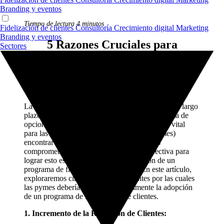
Branding y eventos
Tiempo de lectura 4 minutos
Fidelización de clientes
Consultoría
Crecimiento digital
Marketing
Branding y eventos
5 Razones Cruciales para
Sectores
Implementar un Programa de
Fidelización de Clientes en tu
Negocio Local
La retención de clientes es esencial para el éxito a largo
plazo. Los consumidores tienen una amplia gama de
opciones a su disposición, lo que hace que sea vital
para las pequeñas y medianas empresas (pymes)
encontrar formas de mantener a sus clientes
comprometidos y leales. Una estrategia efectiva para
lograr esto es mediante la implementación de un
programa de fidelización de clientes. En este artículo,
exploraremos cinco razones importantes por las cuales
las pymes deberían considerar seriamente la adopción
de un programa de fidelización de clientes.
1. Incremento de la Retención de Clientes: