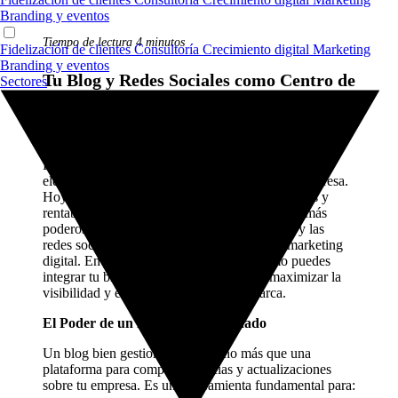
Branding y eventos
Tiempo de lectura 4 minutos
Fidelización de clientes
Consultoría
Crecimiento digital
Marketing
Branding y eventos
Tu Blog y Redes Sociales como Centro de
Sectores
tu Estrategia de Visibilidad y
Conocimiento de tu Marca
La visibilidad y el conocimiento de marca son
elementos cruciales para el éxito de cualquier empresa.
Hoy en día es esencial encontrar formas efectivas y
rentables de destacarse y una de las estrategias más
poderosas para lograr esto, es utilizar un blog y las
redes sociales como el núcleo de tu plan de marketing
digital. En este artículo, exploraremos cómo puedes
integrar tu blog y tus redes sociales para maximizar la
visibilidad y el reconocimiento de tu marca.
El Poder de un Blog Bien Gestionado
Un blog bien gestionado es mucho más que una
plataforma para compartir noticias y actualizaciones
sobre tu empresa. Es una herramienta fundamental para: