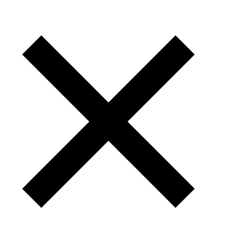
Obtener clientes
estables, leales y
defensores de tu
marca, debe ser la
principal aspiración de
cualquier actividad
empresarial, con
vocación de futuro