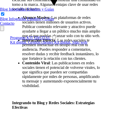
torno a tu marca. Algunas ventajas clave de usar redes
sociales incluyen:
Blog
Infografías
Estudios y Guías
Alcance Masivo
: Las plataformas de redes
Blog
Infografías
Estudios y Guías
sociales tienen millones de usuarios activos.
Contacto
Publicar contenido relevante y atractivo puede
ayudarte a llegar a un público mucho más amplio
que el que podrías alcanzar solo con tu sitio web.
Programa KIT DIGITAL
Interacción Directa
: Las redes sociales te
Kit digital. Gestión clientes
Kit digital. Sitio web
permiten interactuar en tiempo real con tu
audiencia. Puedes responder a comentarios,
resolver dudas y recibir feedback instantáneo, lo
que fortalece la relación con tus clientes.
Contenido Viral
: Las publicaciones en redes
sociales tienen el potencial de volverse virales, lo
que significa que pueden ser compartidas
rápidamente por miles de personas, amplificando
tu mensaje y aumentando exponencialmente tu
visibilidad.
Integrando tu Blog y Redes Sociales: Estrategias
Efectivas