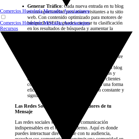
Generar Tráfico
: Cada nueva entrada en tu blog
Comercios
Hostelería
Mercados
Asociaciones
es una oportunidad para atraer visitantes a tu sitio
web. Con contenido optimizado para motores de
búsqueda (SEO), puedes mejorar tu clasificación
Comercios
Hostelería
Mercados
Asociaciones
en los resultados de búsqueda y aumentar la
Recursos
visibilidad de tu marca.
Establecer Autoridad
: Publicar contenido de
calidad y relevante demuestra tu conocimiento y
experiencia en tu sector. Esto te posiciona como
un líder de pensamiento y genera confianza entre
tus clientes actuales y potenciales.
Fomentar la Fidelización de Clientes
: Un blog
que ofrece valor a través de consejos, guías y
noticias del sector puede mantener a tus clientes
comprometidos y leales a tu marca. Es una forma
eficaz de mantener una comunicación constante y
significativa con tu audiencia.
Las Redes Sociales como Amplificadores de tu
Mensaje
Las redes sociales son canales de comunicación
indispensables en el mundo moderno. Aquí es donde
puedes interactuar directamente con tu audiencia,
escuchar sus comentarios y construir una comunidad en